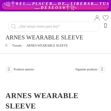
꧁༒☬
E L ..... P L A C E R..... D E..... L I B E R A R..... T U S
..... D E S E O S
☬༒꧂
PR
ARNES WEARABLE SLEEVE
>
Tienda
>
ARNES WEARABLE SLEEVE
Producto anterior
Siguiente producto
ARNES WEARABLE
SLEEVE