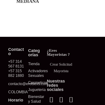
MEDIANA
Contact
Categ
¿Eres
o
Mayoristas ?
orías
+57 314
Tienda
Crear Solicitud
567 8131
+57 315
Activadores
Mayorista
882 1880
Sexuales
Nuestras
Cosmeticos
contacto@erotsexs.com
redes
sociales
Jugueteria
COLOMBIA
Bienestar
Horario
y Salud