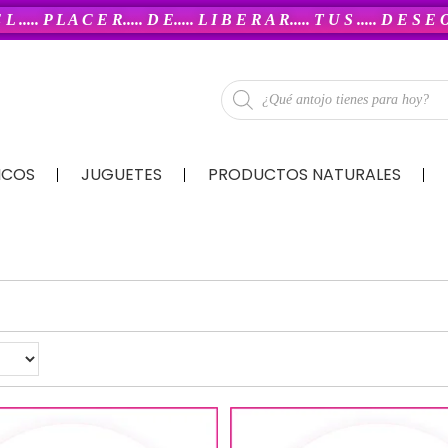
 L ..... P L A C E R..... D E..... L I B E R A R..... T U S ..... D E S E
ICOS
JUGUETES
PRODUCTOS NATURALES