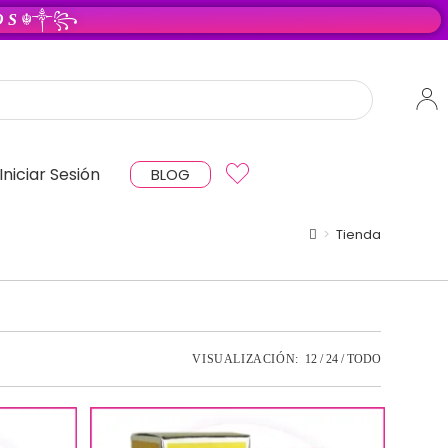
 O S
☬༒꧂
Iniciar Sesión
BLOG
>
Tienda
VISUALIZACIÓN:
12
24
TODO