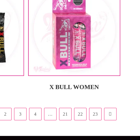
X BULL WOMEN
2
3
4
…
21
22
23