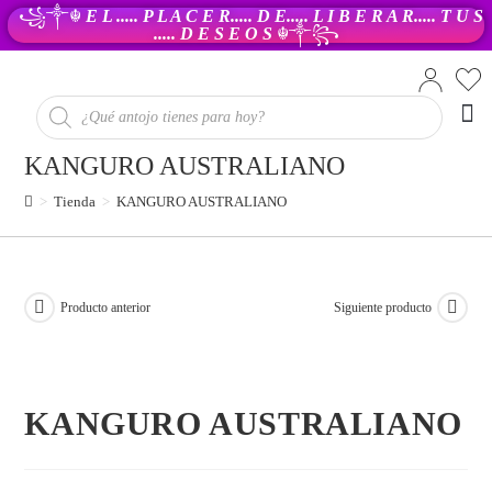
꧁༒☬
E L ..... P L A C E R..... D E..... L I B E R A R..... T U S
..... D E S E O S
☬༒꧂
PR
KANGURO AUSTRALIANO
>
Tienda
>
KANGURO AUSTRALIANO
Producto anterior
Siguiente producto
KANGURO AUSTRALIANO