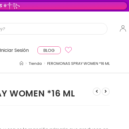
O S
☬༒꧂
Iniciar Sesión
BLOG
>
Tienda
>
FEROMONAS SPRAY WOMEN *16 ML
Y WOMEN *16 ML