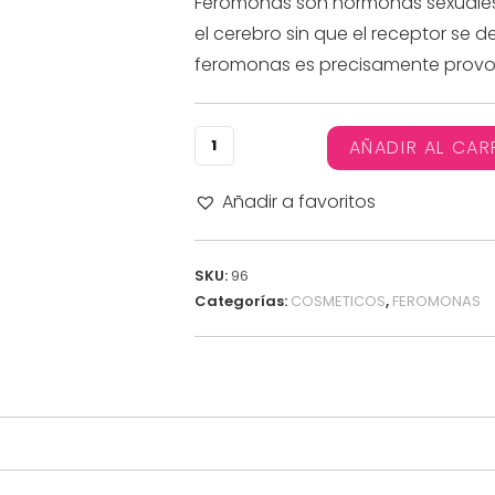
Feromonas son hormonas sexuales,
el cerebro sin que el receptor se d
feromonas es precisamente provoc
AÑADIR AL CAR
Añadir a favoritos
SKU:
96
Categorías:
COSMETICOS
,
FEROMONAS