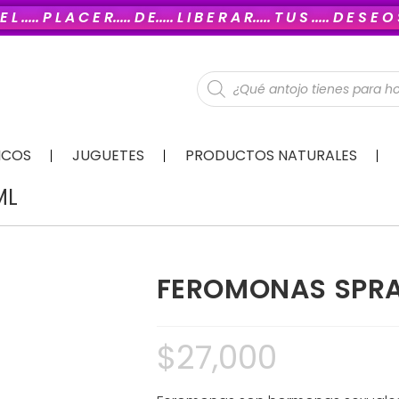
E L ..... P L A C E R..... D E..... L I B E R A R..... T U S ..... D E S E 
ICOS
JUGUETES
PRODUCTOS NATURALES
ML
FEROMONAS SPRA
$
27,000