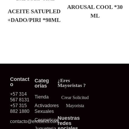
AROUSAL COOL *30
ACEITE SATUPLED
ML
+DADO/PIRI *98ML
Contact
Categ
¿Eres
o
Mayoristas ?
orías
+57 314
Tienda
Crear Solicitud
567 8131
+57 315
Activadores
Mayorista
882 1880
Sexuales
Nuestras
Cosmeticos
contacto@erotsexs.com
redes
sociales
Jugueteria