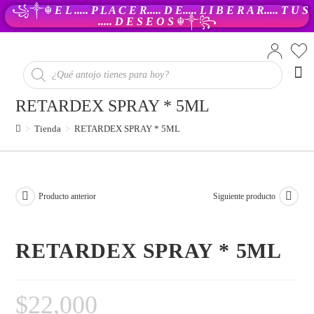
꧁༒☬
E L ..... P L A C E R..... D E..... L I B E R A R..... T U S
..... D E S E O S
☬༒꧂
PR
RETARDEX SPRAY * 5ML
>
Tienda
>
RETARDEX SPRAY * 5ML
Producto anterior
Siguiente producto
RETARDEX SPRAY * 5ML
$
22,000