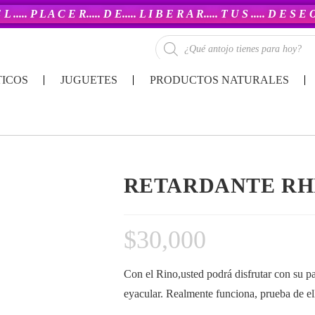
 L ..... P L A C E R..... D E..... L I B E R A R..... T U S ..... D E S E
ICOS
JUGUETES
PRODUCTOS NATURALES
RETARDANTE RH
$
30,000
Con el Rino,usted podrá disfrutar con su pa
eyacular. Realmente funciona, prueba de ell