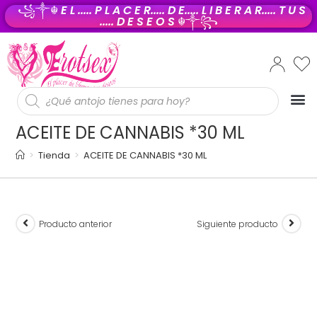
꧁༒☬
E L ..... P L A C E R..... D E..... L I B E R A R..... T U S
..... D E S E O S
☬༒꧂
PROD
ACEITE DE CANNABIS *30 ML
>
Tienda
>
ACEITE DE CANNABIS *30 ML
Producto anterior
Siguiente producto