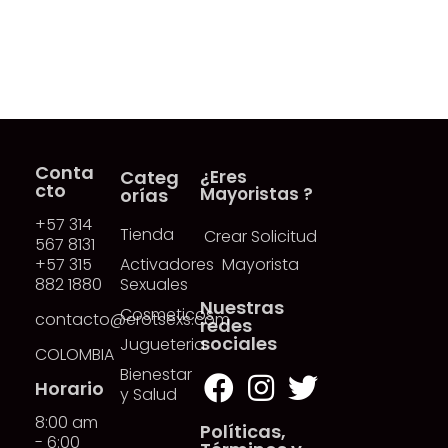
Conta
Categ
¿Eres
cto
Mayoristas ?
orías
+57 314
Tienda
Crear Solicitud
567 8131
+57 315
Activadores
Mayorista
882 1880
Sexuales
Nuestras
Cosmeticos
contacto@erotsexs.com
redes
sociales
Jugueteria
COLOMBIA
Bienestar
Horario
y Salud
8:00 am
Políticas,
- 6:00