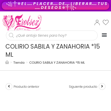
꧁༒☬
E L ..... P L A C E R..... D E..... L I B E R A R..... T U S
..... D E S E O S
☬༒꧂
PROD
COLIRIO SABILA Y ZANAHORIA *15
ML
>
Tienda
>
COLIRIO SABILA Y ZANAHORIA *15 ML
Producto anterior
Siguiente producto