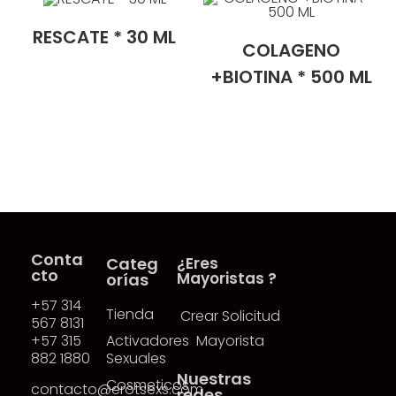
RESCATE * 30 ML
COLAGENO
+BIOTINA * 500 ML
Conta
Categ
¿Eres
cto
Mayoristas ?
orías
+57 314
Tienda
Crear Solicitud
567 8131
+57 315
Activadores
Mayorista
882 1880
Sexuales
Nuestras
Cosmeticos
contacto@erotsexs.com
redes