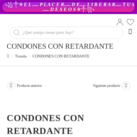
꧁༒☬
E L ..... P L A C E R..... D E..... L I B E R A R..... T U S
..... D E S E O S
☬༒꧂
PR
CONDONES CON RETARDANTE
>
Tienda
>
CONDONES CON RETARDANTE
Producto anterior
Siguiente producto
CONDONES CON
RETARDANTE