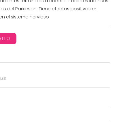
acientes terminales a controlar dolores intensos.
s del Parkinson. Tiene efectos positivos en
 en el sistema nervioso
RITO
LES