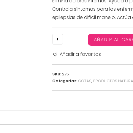
Elimina dolores Internos. Ayuda a p
Controla síntomas para los enfermo
epilepsias de difícil manejo. Actúa
AÑADIR AL CAR
Añadir a favoritos
SKU:
275
Categorías:
GOTAS
,
PRODUCTOS NATURA