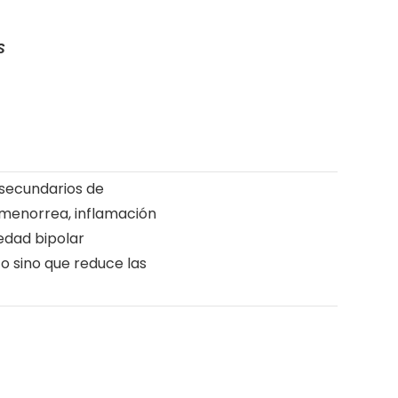
S
s secundarios de
ismenorrea, inflamación
medad bipolar
o sino que reduce las