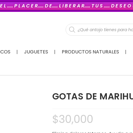
E L ..... P L A C E R..... D E..... L I B E R A R..... T U S ..... D E S E 
ICOS
JUGUETES
PRODUCTOS NATURALES
GOTAS DE MARIH
$
30,000