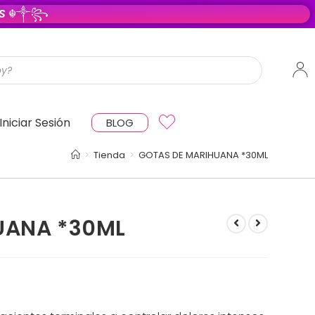
O S
☬༒꧂
Iniciar Sesión
BLOG
>
Tienda
>
GOTAS DE MARIHUANA *30ML
UANA *30ML