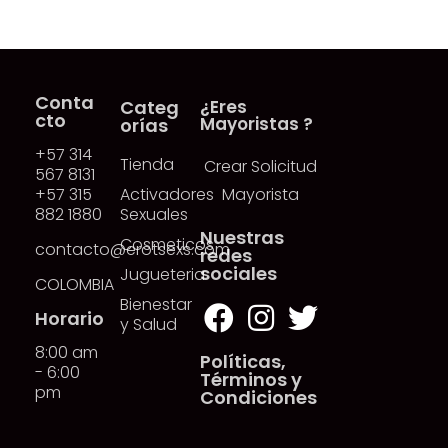
Conta
Categ
¿Eres
cto
Mayoristas ?
orías
+57 314
Tienda
Crear Solicitud
567 8131
+57 315
Activadores
Mayorista
882 1880
Sexuales
Nuestras
Cosmeticos
contacto@erotsexs.com
redes
sociales
Jugueteria
COLOMBIA
Bienestar
Horario
y Salud
8:00 am
Políticas,
- 6:00
Términos y
pm
Condiciones