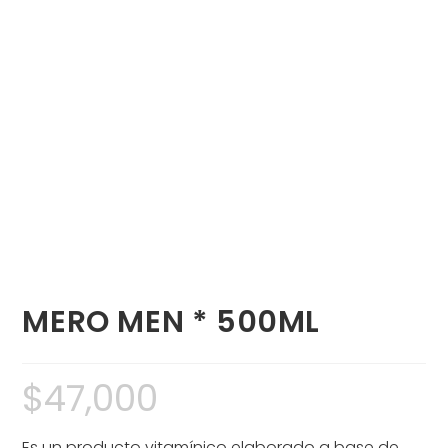
MERO MEN * 500ML
$
47,000
Es un producto vitamínico elaborado a base de