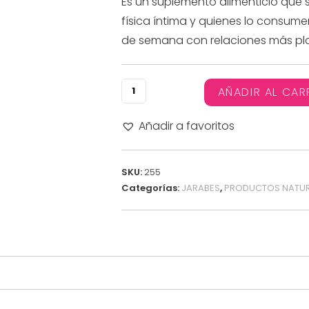
Es un suplemento alimenticio que 
física íntima y quienes lo consumen
de semana con relaciones más plac
AÑADIR AL CAR
Añadir a favoritos
SKU:
255
Categorías:
JARABES
,
PRODUCTOS NATUR