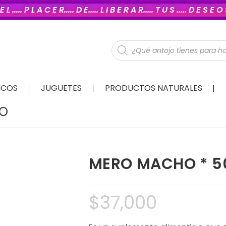
E L ..... P L A C E R..... D E..... L I B E R A R..... T U S ..... D E S E 
ICOS
JUGUETES
PRODUCTOS NATURALES
CO
MERO MACHO * 5
$
37,000