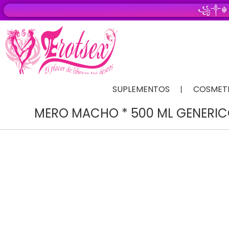
꧁༒☬
SUPLEMENTOS
COSMET
MERO MACHO * 500 ML GENERI