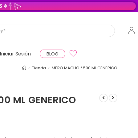
O S
☬༒꧂
Iniciar Sesión
BLOG
>
Tienda
>
MERO MACHO * 500 ML GENERICO
00 ML GENERICO