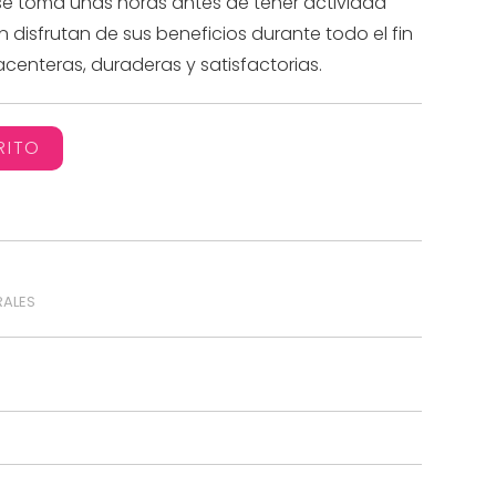
se toma unas horas antes de tener actividad
 disfrutan de sus beneficios durante todo el fin
enteras, duraderas y satisfactorias.
RITO
ALES