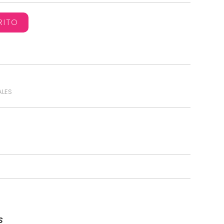
RITO
LES
S