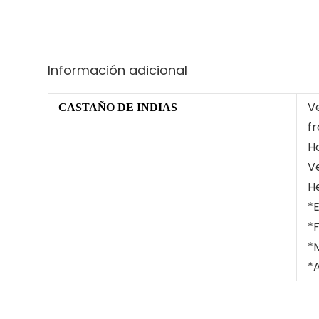
Información adicional
V
CASTAÑO DE INDIAS
fr
H
Ve
H
*
*F
*
*