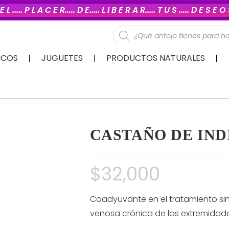
E L ..... P L A C E R..... D E..... L I B E R A R..... T U S ..... D E S E 
ICOS
JUGUETES
PRODUCTOS NATURALES
CASTAÑO DE INDI
$
32,000
Coadyuvante en el tratamiento sin
venosa crónica de las extremidades