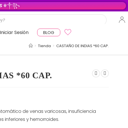
O S
☬༒꧂
Iniciar Sesión
BLOG
>
Tienda
>
CASTAÑO DE INDIAS *60 CAP.
AS *60 CAP.
tomático de venas varicosas, insuficiencia
 inferiores y hemorroides.