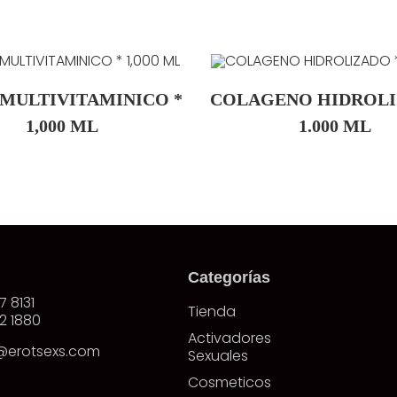
MULTIVITAMINICO *
COLAGENO HIDROLI
1,000 ML
1.000 ML
Categorías
7 8131
Tienda
2 1880
Activadores
@erotsexs.com
Sexuales
Cosmeticos