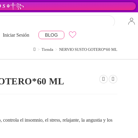
 O S
☬༒꧂
Iniciar Sesión
BLOG
>
Tienda
>
NERVIO SUSTO GOTERO*60 ML
OTERO*60 ML
 controla el insomnio, el stress, relajante, la angustia y los