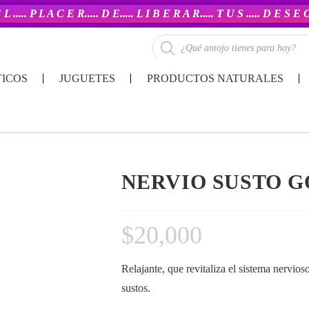
 L ..... P L A C E R..... D E..... L I B E R A R..... T U S ..... D E S E
ICOS
JUGUETES
PRODUCTOS NATURALES
NERVIO SUSTO G
$
20,000
Relajante, que revitaliza el sistema nervioso,
sustos.