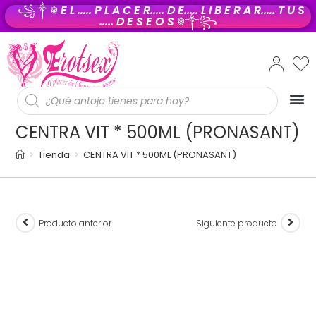
꧁༒☬
E L ..... P L A C E R..... D E..... L I B E R A R..... T U S
..... D E S E O S
☬༒꧂
PROD
CENTRA VIT * 500ML (PRONASANT)
>
Tienda
>
CENTRA VIT * 500ML (PRONASANT)
Producto anterior
Siguiente producto