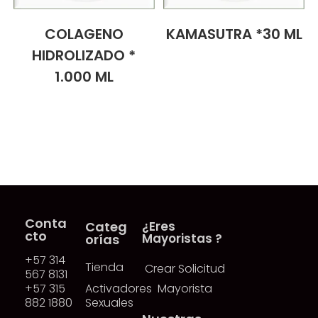
COLAGENO
KAMASUTRA *30 ML
HIDROLIZADO *
1.000 ML
Conta
Categ
¿Eres
cto
Mayoristas ?
orías
+57 314
Tienda
Crear Solicitud
567 8131
+57 315
Activadores
Mayorista
882 1880
Sexuales