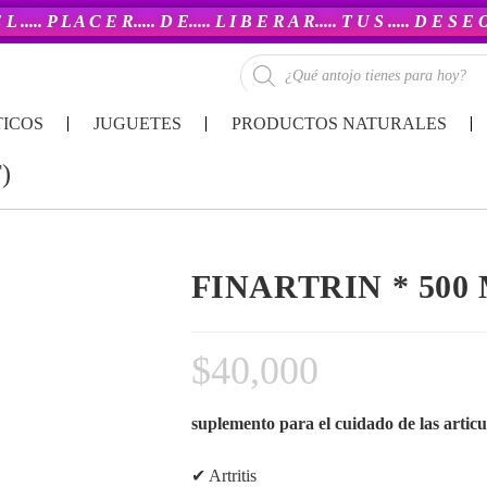
 L ..... P L A C E R..... D E..... L I B E R A R..... T U S ..... D E S E
ICOS
JUGUETES
PRODUCTOS NATURALES
)
FINARTRIN * 500
$
40,000
suplemento para el cuidado de las articu
✔ Artritis