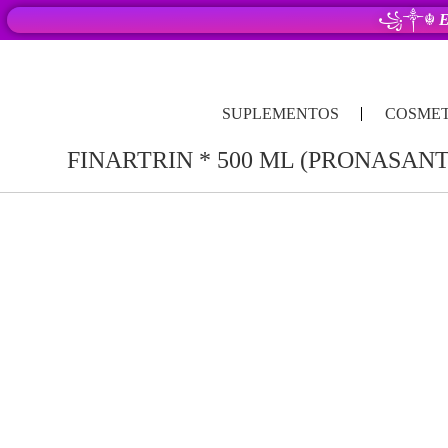
꧁༒☬
E
SUPLEMENTOS
COSMET
FINARTRIN * 500 ML (PRONASANT