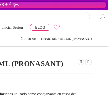
 O S
☬༒꧂
Iniciar Sesión
BLOG
>
Tienda
>
FINARTRIN * 500 ML (PRONASANT)
 ML (PRONASANT)
laciones
utilizado como coadyuvante en casos de: