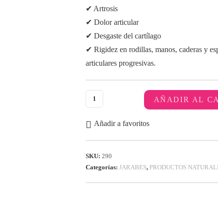
✔ Artrosis
✔ Dolor articular
✔ Desgaste del cartílago
✔ Rigidez en rodillas, manos, caderas y es
articulares progresivas.
AÑADIR AL C
Añadir a favoritos
SKU:
290
Categorías:
JARABES
,
PRODUCTOS NATURAL